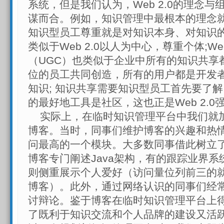
系统，但是我们认为，Web 2.0的理念
谋而合。例如，知识管理中最根本的理念
知识型员工尊重就是对知识本身、对知识
类似于Web 2.0以人为中心，尊重个体;We
（UGC）也类似于企业中所有的知识共享
位的员工共同创造，所有的用户都是开发
知识; 知识共享需要知识型员工首先要了
的最好地工具是社区，这也正是Web 2.
实际上，在临时知识管理平台中我们就加入
博客。当时，同事们维护博客的兴趣和热
问最高的一个模块。大多数同事借此树立
博客专门阐述Java架构，有的跟踪业界
则侧重展示个人爱好（访问量位列前三的
博客）。此外，通过网络认识的同事们经
讨辩论。鉴于博客在临时知识管理平台上
了既利于知识交流和个人品牌的建设又活