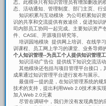
态。此模块只有知识管理员有增加删改的权
态、活动通知、管理制度、部门主页、行
知识积累与互动模块 为公司积累知识资
识的共享和交流提供有效途径，促进知识
司内部员工协同一起完成。主要知识资产包
件、CASE、开源项目研究等。
培训园地模块 提供网上培训、在线学习
训课程、员工网上学习的课堂、业务导师
个人知识管理--为员工个人提供知识管理
知识活动广告位 提供线下知识交流活动
其他模块还包括与项目管理平台接口，
成果通过知识管理平台进行发布与展示。
最值得一提的是，在知识管理系统的规划中
技术的支持，提出利用Web 2.0技术来
加入Web 2.0元素
尽管在调研中，我们并没有发现典型的应用