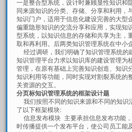
一是整合型系统，设计时兼顾显性知识和
同来源知识的分类、存储、分享和利用，
知识门户，适用于信息化建设完善的大型企
偏重隐形知识的交流分享和应用，实现知识
型系统，以知识信息的存储和共享为主，
取和再利用。后两类知识管理系统在中小
经过调研，我们明确了知识管理系统的
知识管理平台力求以知识库的建设管理为
管理，在原有基础上完善知识创造、知识
知识利用等功能，同时实现对割裂系统的
关资源的交互。
分页标知识管理系统的框架设计题
我们按照不同的知识来源和不同的知识
了以下框架模块:
信息发布模块 主要承担信息发布功能，
时传播提供一个发布平台，使公司员工能