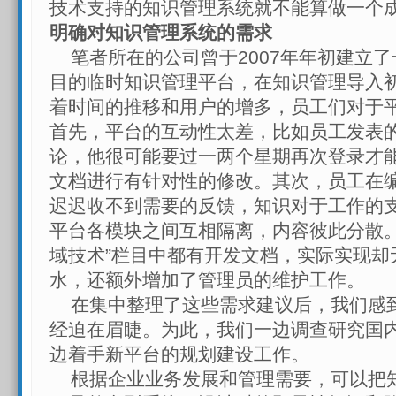
技术支持的知识管理系统就不能算做一个
明确对知识管理系统的需求
笔者所在的公司曾于2007年年初建立了
目的临时知识管理平台，在知识管理导入
着时间的推移和用户的增多，员工们对于
首先，平台的互动性太差，比如员工发表
论，他很可能要过一两个星期再次登录才
文档进行有针对性的修改。其次，员工在
迟迟收不到需要的反馈，知识对于工作的支
平台各模块之间互相隔离，内容彼此分散。
域技术”栏目中都有开发文档，实际实现却
水，还额外增加了管理员的维护工作。
在集中整理了这些需求建议后，我们感
经迫在眉睫。为此，我们一边调查研究国
边着手新平台的规划建设工作。
根据企业业务发展和管理需要，可以把知