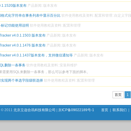
.0.1.1520版本发布
产品新闻
::
版本发布
用格式化字符串在事务列表中显示百分比
软件使用教程及资料
::
配置和管理
::
自定义字
务标记功能使用说明
软件使用教程及资料
::
配置和管理
racker v4.0.1.1503 版本发布
产品新闻
::
版本发布
racker v4.0.1.1476 版本发布
产品新闻
::
版本发布
Tracker v4.0.1.1437版本发布，支持微信通知等
产品新闻
::
版本发布
SQL删除一条事务
软件使用教程及资料
::
安装和维护
果需要用SQL来删除一条事务，那么可以参考下面的脚本。
何实现两个单选字段级联选择
软件使用教程及资料
::
配置和管理
首页
1
© 2011
北京立迩合讯科技有限公司
|
京ICP备09022189号-1
首页
|
联系我们
|