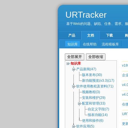
URTracker
基于Web的问题、缺陷、任务、需求、
产品
文档
下载
知识库
在线帮助
流程模板库
知识库
v
产品新闻(47)
版本发布(30)
企
新功能预览(v3.3)(17)
v4
软件使用教程及资料(71)
视频教程(3)
v4
安装和维护(29)
配置和管理(33)
在
自定义字段(7)
URT
报表功能(14)
使用和操作(6)
更
软件应用(5)