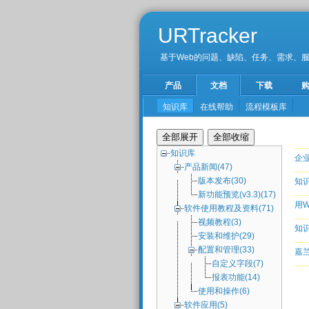
URTracker
基于Web的问题、缺陷、任务、需求、
产品
文档
下载
知识库
在线帮助
流程模板库
知识库
企
产品新闻(47)
版本发布(30)
知
新功能预览(v3.3)(17)
用W
软件使用教程及资料(71)
视频教程(3)
知
安装和维护(29)
配置和管理(33)
嘉
自定义字段(7)
报表功能(14)
使用和操作(6)
软件应用(5)